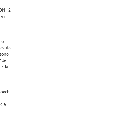
ION 12
a i
rie
cevuto
 sono i
Y del
te dal
bocchi
a
d e