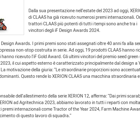
Dalla sua presentazione nell'estate del 2023 ad oggi, XER
di CLAAS ha già ricevuto numerosi premi internazionali. Or
trattori CLAAS più potenti di tutti i tempi sono anche tra i
vincitori degli iF Design Awards 2024.
Design Awards. I primi premi sono stati assegnati oltre 40 anni fa alla se
ressa non-stop costruita in serie. Ad oggi, 19 prodotti CLAAS hanno ri
li hanno ricevuto l'iF Gold Award. Gli ultimi vincitori del premio seed green
2023, il cui aspetto esterno è caratterizzato principalmente dal design a 
La motivazione della giuria: "Le straordinarie proporzioni sono accentua
o dominanti. Questo rende lo XERION CLAAS una macchina straordinaria e
sabile dell'allestimento della serie XERION 12, afferma: "Dai primi scara
XERION ad Agritechnica 2023, abbiamo lavorato in tutti i reparti con molt
i premi internazionali come Tractor of the Year 2024, Farm Machine Awar
scimento di questo lavoro di squadra."