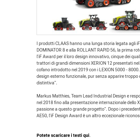
I prodotti CLAAS hanno una lunga storia legata agli iF 
DOMINATOR 8 e alla ROLLANT RAPID 56, la prima rotop
l'iF Award per il loro design innovativo, cinque dei qua
trattori di grandi dimensioni XERION 12 presentati nel 
cofano introdotto nel 2019 con i LEXION 5000 - 8000. 
design esterno funzionale, pur senza apparire tropp
distintiva".
Markus Matthies, Team Lead Industrial Design e respon
nel 2018 fino alla presentazione internazionale dello 
passione a questo grande progetto". Dopo i precedent
AE50, l'iF Design Award è un altro eccezionale ricono
Potete scaricare i testi qui
.